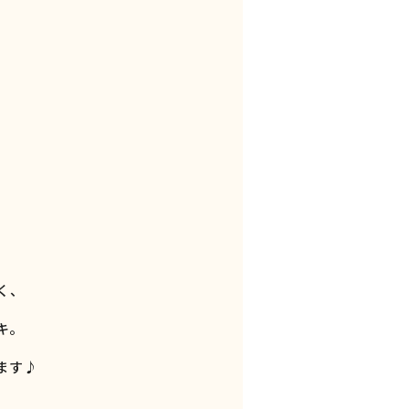
、
く、
キ。
ます♪