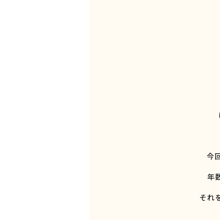
今
年
それ